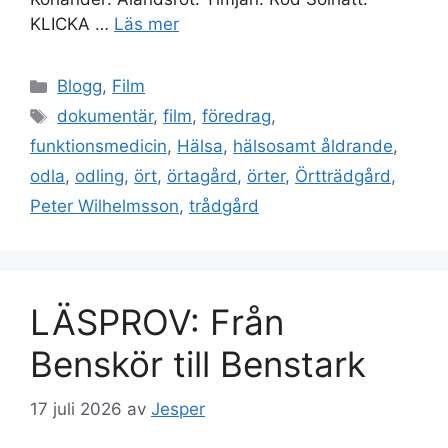
KLICKA …
Läs mer
Kategorier
Blogg
,
Film
Etiketter
dokumentär
,
film
,
föredrag
,
funktionsmedicin
,
Hälsa
,
hälsosamt åldrande
,
odla
,
odling
,
ört
,
örtagård
,
örter
,
Örtträdgård
,
Peter Wilhelmsson
,
trådgård
LÄSPROV: Från
Benskör till Benstark
17 juli 2026
av
Jesper