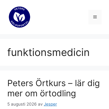
Hoppa
till
innehåll
Meny
funktionsmedicin
Peters Örtkurs – lär dig
mer om örtodling
5 augusti 2026
av
Jesper