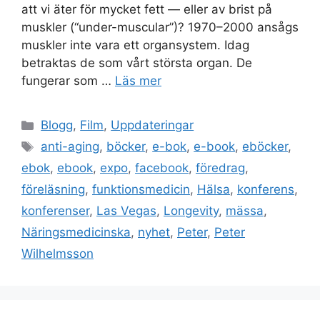
att vi äter för mycket fett — eller av brist på
muskler (“under-muscular”)? 1970–2000 ansågs
muskler inte vara ett organsystem. Idag
betraktas de som vårt största organ. De
fungerar som …
Läs mer
Kategorier
Blogg
,
Film
,
Uppdateringar
Etiketter
anti-aging
,
böcker
,
e-bok
,
e-book
,
eböcker
,
ebok
,
ebook
,
expo
,
facebook
,
föredrag
,
föreläsning
,
funktionsmedicin
,
Hälsa
,
konferens
,
konferenser
,
Las Vegas
,
Longevity
,
mässa
,
Näringsmedicinska
,
nyhet
,
Peter
,
Peter
Wilhelmsson