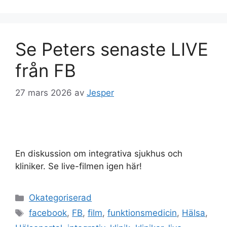
Se Peters senaste LIVE
från FB
27 mars 2026
av
Jesper
En diskussion om integrativa sjukhus och
kliniker. Se live-filmen igen här!
Kategorier
Okategoriserad
Etiketter
facebook
,
FB
,
film
,
funktionsmedicin
,
Hälsa
,