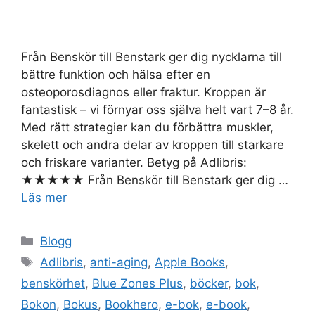
Från Benskör till Benstark ger dig nycklarna till
bättre funktion och hälsa efter en
osteoporosdiagnos eller fraktur. Kroppen är
fantastisk – vi förnyar oss själva helt vart 7–8 år.
Med rätt strategier kan du förbättra muskler,
skelett och andra delar av kroppen till starkare
och friskare varianter. Betyg på Adlibris:
★★★★★ Från Benskör till Benstark ger dig …
Läs mer
Kategorier
Blogg
Etiketter
Adlibris
,
anti-aging
,
Apple Books
,
benskörhet
,
Blue Zones Plus
,
böcker
,
bok
,
Bokon
,
Bokus
,
Bookhero
,
e-bok
,
e-book
,