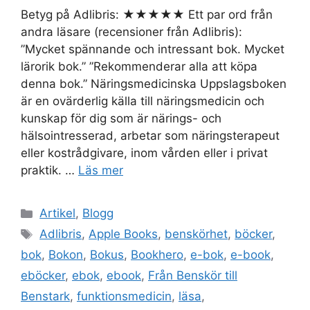
Betyg på Adlibris: ★★★★★ Ett par ord från
andra läsare (recensioner från Adlibris):
”Mycket spännande och intressant bok. Mycket
lärorik bok.” ”Rekommenderar alla att köpa
denna bok.” Näringsmedicinska Uppslagsboken
är en ovärderlig källa till näringsmedicin och
kunskap för dig som är närings- och
hälsointresserad, arbetar som näringsterapeut
eller kostrådgivare, inom vården eller i privat
praktik. …
Läs mer
Kategorier
Artikel
,
Blogg
Etiketter
Adlibris
,
Apple Books
,
benskörhet
,
böcker
,
bok
,
Bokon
,
Bokus
,
Bookhero
,
e-bok
,
e-book
,
eböcker
,
ebok
,
ebook
,
Från Benskör till
Benstark
,
funktionsmedicin
,
läsa
,