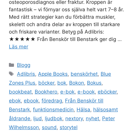
osteoporosdiagnos eller fraktur. Kroppen är
fantastisk – vi förnyar oss själva helt vart 7–8 år.
Med rätt strategier kan du förbättra muskler,
skelett och andra delar av kroppen till starkare
och friskare varianter. Betyg på Adlibris:
★★★★★ Från Benskör till Benstark ger dig …
Läs mer
Kategorier
Blogg
Etiketter
Adlibris
,
Apple Books
,
benskörhet
,
Blue
Zones Plus
,
böcker
,
bok
,
Bokon
,
Bokus
,
bookbeat
,
Bookhero
,
e-bok
,
e-book
,
eböcker
,
ebok
,
ebook
,
föredrag
,
Från Benskör till
Benstark
,
funktionsmedicin
,
Hälsa
,
hälsosamt
åldrande
,
ljud
,
ljudbok
,
nextory
,
nyhet
,
Peter
Wilhelmsson
,
sound
,
storytel