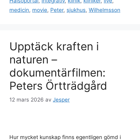
Hälsoportal
,
integrativ
,
klinik
,
kliniker
,
live
,
medicin
,
movie
,
Peter
,
sjukhus
,
Wilhelmsson
Upptäck kraften i
naturen –
dokumentärfilmen:
Peters Örtträdgård
12 mars 2026
av
Jesper
Hur mycket kunskap finns egentligen gömd i