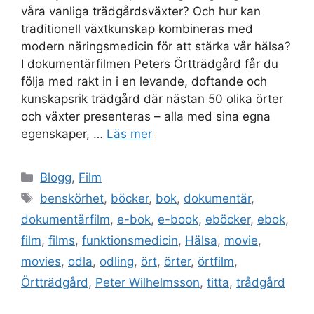
våra vanliga trädgårdsväxter? Och hur kan
traditionell växtkunskap kombineras med
modern näringsmedicin för att stärka vår hälsa?
I dokumentärfilmen Peters Örtträdgård får du
följa med rakt in i en levande, doftande och
kunskapsrik trädgård där nästan 50 olika örter
och växter presenteras – alla med sina egna
egenskaper, …
Läs mer
Kategorier
Blogg
,
Film
Etiketter
benskörhet
,
böcker
,
bok
,
dokumentär
,
dokumentärfilm
,
e-bok
,
e-book
,
eböcker
,
ebok
,
film
,
films
,
funktionsmedicin
,
Hälsa
,
movie
,
movies
,
odla
,
odling
,
ört
,
örter
,
örtfilm
,
Örtträdgård
,
Peter Wilhelmsson
,
titta
,
trådgård