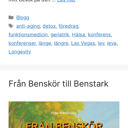
Kategorier
Blogg
Etiketter
anti-aging
,
detox
,
föredrag
,
funktionsmedicin
,
geriatrik
,
Hälsa
,
konferens
,
konferenser
,
länge
,
längre
,
Las Vegas
,
lev
,
leva
,
Longevity
Från Benskör till Benstark