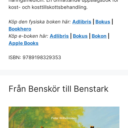
näringsmedicin. En omfattande uppslagsbok för
kost- och kosttillskottsbehandling.
Köp den fysiska boken här:
Adlibris
|
Bokus
|
Bookhero
Köp e-boken här:
Adlibris
|
Bokus
|
Bokon
|
Apple Books
ISBN: 9789198329353
Från Benskör till Benstark