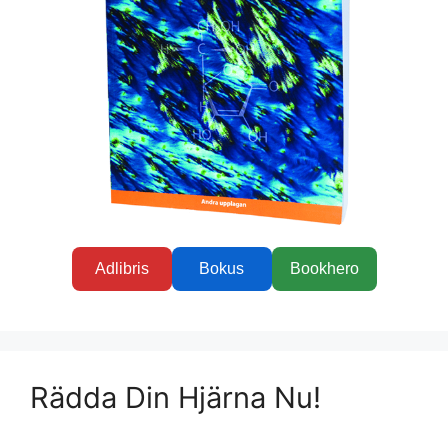
Adlibris
Bokus
Bookhero
Rädda Din Hjärna Nu!