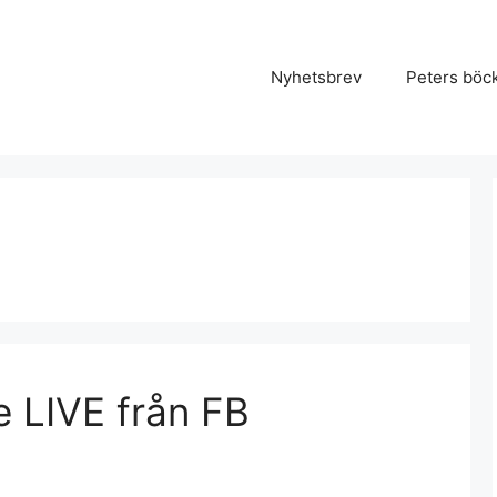
Nyhetsbrev
Peters böc
e LIVE från FB