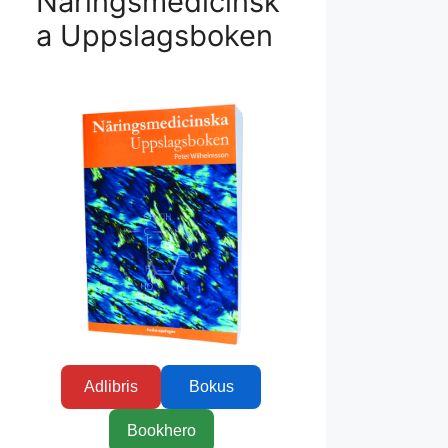
Näringsmedicinsk
a Uppslagsboken
Adlibris
Bokus
Bookhero