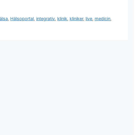
älsa
,
Hälsoportal
,
integrativ
,
klinik
,
kliniker
,
live
,
medicin
,