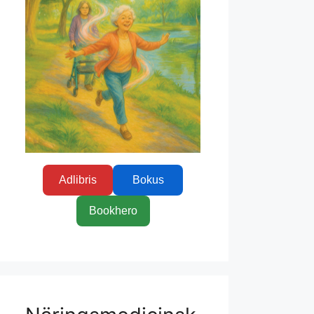
Adlibris
Bokus
Bookhero