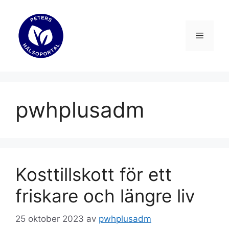
Hoppa
till
innehåll
Meny
pwhplusadm
Kosttillskott för ett
friskare och längre liv
25 oktober 2023
av
pwhplusadm