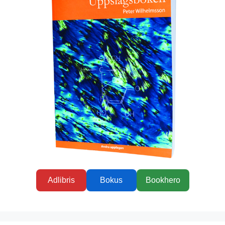
Adlibris
Bokus
Bookhero