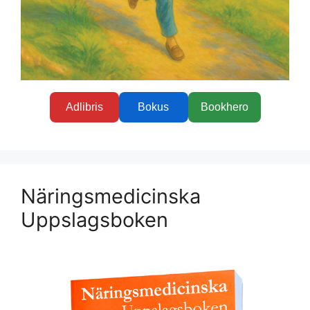
Adlibris
Bokus
Bookhero
Näringsmedicinska
Uppslagsboken