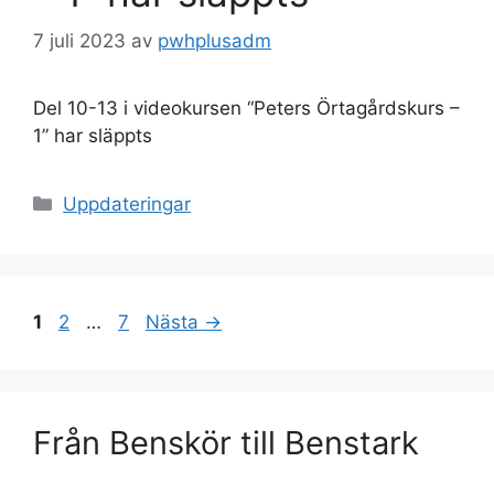
7 juli 2023
av
pwhplusadm
Del 10-13 i videokursen “Peters Örtagårdskurs –
1” har släppts
Kategorier
Uppdateringar
Sida
Sida
Sida
1
2
…
7
Nästa
→
Från Benskör till Benstark