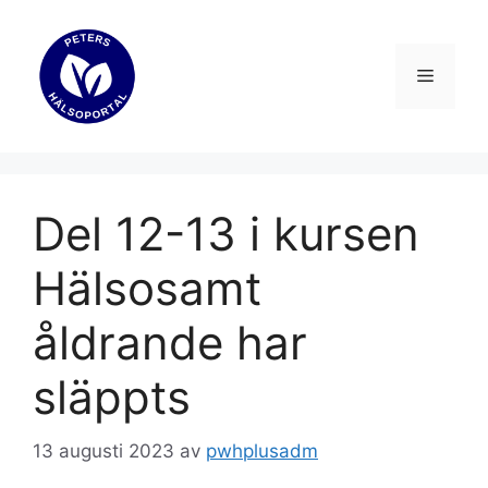
Hoppa
till
innehåll
Meny
Del 12-13 i kursen
Hälsosamt
åldrande har
släppts
13 augusti 2023
av
pwhplusadm