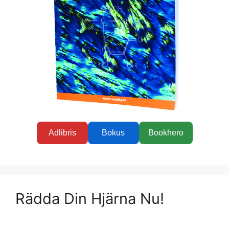
Adlibris
Bokus
Bookhero
Rädda Din Hjärna Nu!