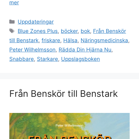
mer
Kategorier
Uppdateringar
Etiketter
Blue Zones Plus
,
böcker
,
bok
,
Från Benskör
till Benstark
,
friskare
,
Hälsa
,
Näringsmedicinska
,
Peter Wilhelmsson
,
Rädda Din Hjärna Nu
,
Snabbare
,
Starkare
,
Uppslagsboken
Från Benskör till Benstark