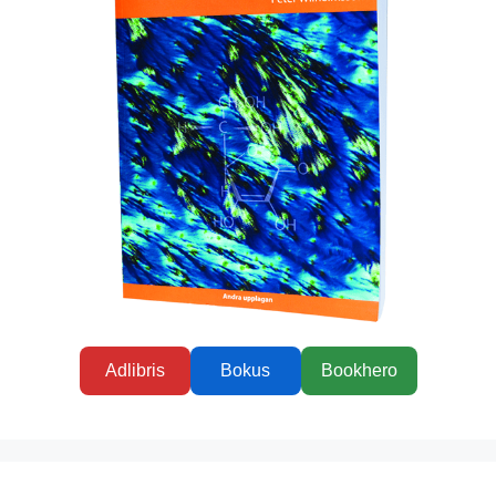
Adlibris
Bokus
Bookhero