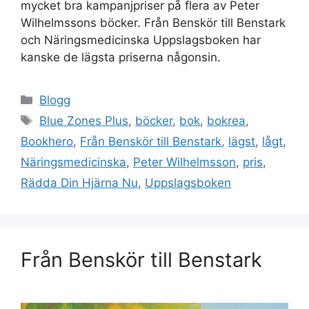
mycket bra kampanjpriser på flera av Peter
Wilhelmssons böcker. Från Benskör till Benstark
och Näringsmedicinska Uppslagsboken har
kanske de lägsta priserna någonsin.
Kategorier
Blogg
Etiketter
Blue Zones Plus
,
böcker
,
bok
,
bokrea
,
Bookhero
,
Från Benskör till Benstark
,
lägst
,
lågt
,
Näringsmedicinska
,
Peter Wilhelmsson
,
pris
,
Rädda Din Hjärna Nu
,
Uppslagsboken
Från Benskör till Benstark