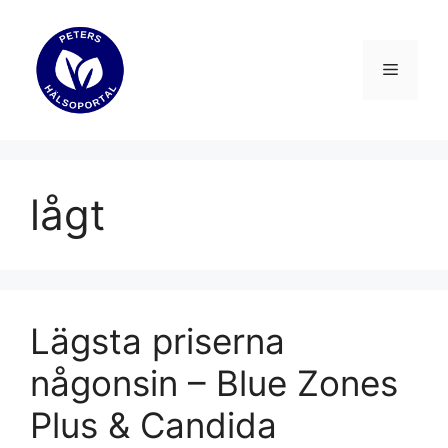
Hoppa
till
innehåll
Meny
lågt
Lägsta priserna
någonsin – Blue Zones
Plus & Candida