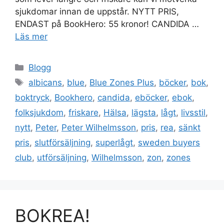
sjukdomar innan de uppstår. NYTT PRIS,
ENDAST på BookHero: 55 kronor! CANDIDA …
Läs mer
Kategorier
Blogg
Etiketter
albicans
,
blue
,
Blue Zones Plus
,
böcker
,
bok
,
boktryck
,
Bookhero
,
candida
,
eböcker
,
ebok
,
folksjukdom
,
friskare
,
Hälsa
,
lägsta
,
lågt
,
livsstil
,
nytt
,
Peter
,
Peter Wilhelmsson
,
pris
,
rea
,
sänkt
pris
,
slutförsäljning
,
superlågt
,
sweden buyers
club
,
utförsäljning
,
Wilhelmsson
,
zon
,
zones
BOKREA!