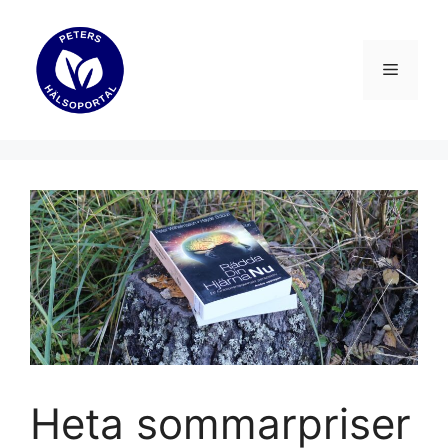
Hoppa
till
innehåll
Meny
Heta sommarpriser