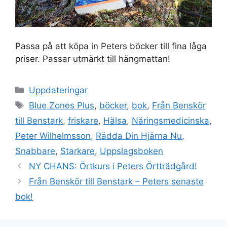
Passa på att köpa in Peters böcker till fina låga
priser. Passar utmärkt till hängmattan!
Kategorier
Uppdateringar
Etiketter
Blue Zones Plus
,
böcker
,
bok
,
Från Benskör
till Benstark
,
friskare
,
Hälsa
,
Näringsmedicinska
,
Peter Wilhelmsson
,
Rädda Din Hjärna Nu
,
Snabbare
,
Starkare
,
Uppslagsboken
NY CHANS: Örtkurs i Peters Örtträdgård!
Från Benskör till Benstark – Peters senaste
bok!