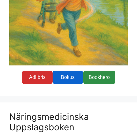
Adlibris
Bokus
Bookhero
Näringsmedicinska
Uppslagsboken