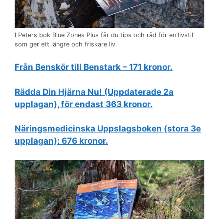
I Peters bok Blue Zones Plus får du tips och råd för en livstil
som ger ett längre och friskare liv.
Från Benskör till Benstark – 171 kronor.
Rädda Din Hjärna Nu! (Uppdaterade 2a
upplagan), för endast 363 kronor.
Näringsmedicinska Uppslagsboken (stora 3e
upplagan): 676 kronor.