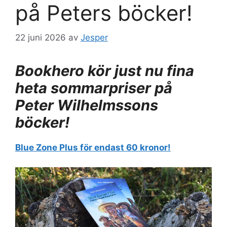
på Peters böcker!
22 juni 2026
av
Jesper
Bookhero kör just nu fina
heta sommarpriser på
Peter Wilhelmssons
böcker!
Blue Zone Plus för endast 60 kronor!