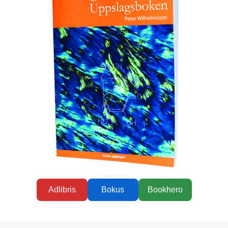
Adlibris
Bokus
Bookhero