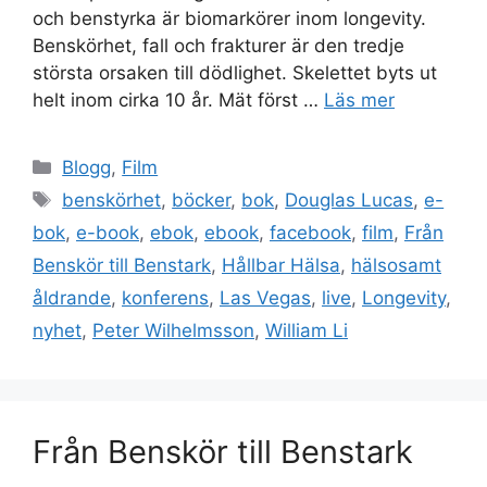
och benstyrka är biomarkörer inom longevity.
Benskörhet, fall och frakturer är den tredje
största orsaken till dödlighet. Skelettet byts ut
helt inom cirka 10 år. Mät först …
Läs mer
Kategorier
Blogg
,
Film
Etiketter
benskörhet
,
böcker
,
bok
,
Douglas Lucas
,
e-
bok
,
e-book
,
ebok
,
ebook
,
facebook
,
film
,
Från
Benskör till Benstark
,
Hållbar Hälsa
,
hälsosamt
åldrande
,
konferens
,
Las Vegas
,
live
,
Longevity
,
nyhet
,
Peter Wilhelmsson
,
William Li
Från Benskör till Benstark