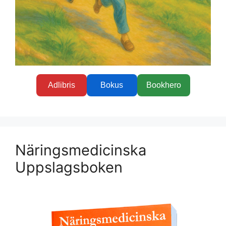
Adlibris
Bokus
Bookhero
Näringsmedicinska
Uppslagsboken