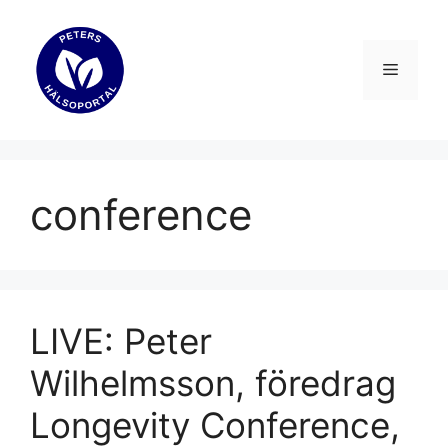
Hoppa
till
innehåll
Meny
conference
LIVE: Peter
Wilhelmsson, föredrag
Longevity Conference,