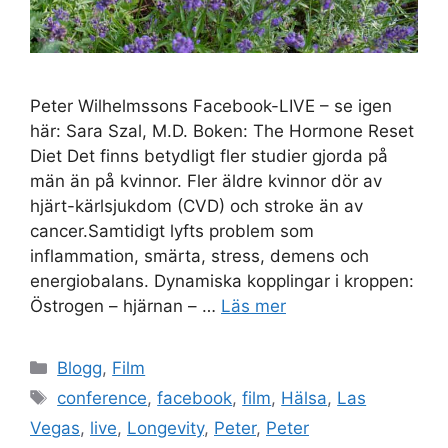
Peter Wilhelmssons Facebook-LIVE – se igen
här: Sara Szal, M.D. Boken: The Hormone Reset
Diet Det finns betydligt fler studier gjorda på
män än på kvinnor. Fler äldre kvinnor dör av
hjärt-kärlsjukdom (CVD) och stroke än av
cancer.Samtidigt lyfts problem som
inflammation, smärta, stress, demens och
energiobalans. Dynamiska kopplingar i kroppen:
Östrogen – hjärnan – …
Läs mer
Kategorier
Blogg
,
Film
Etiketter
conference
,
facebook
,
film
,
Hälsa
,
Las
Vegas
,
live
,
Longevity
,
Peter
,
Peter