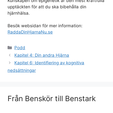
Kunskapen om epigenetik är den mest kraftfulla
upptäckten för att du ska bibehålla din
hjärnhälsa.
Besök websidan för mer information:
RaddaDinHjarnaNu.se
Kategorier
Podd
Kapitel 4: Din andra Hjärna
Kapitel 6: Identifiering av kognitiva
nedsättningar
Från Benskör till Benstark