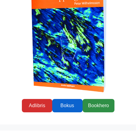
Adlibris
Bokus
Bookhero