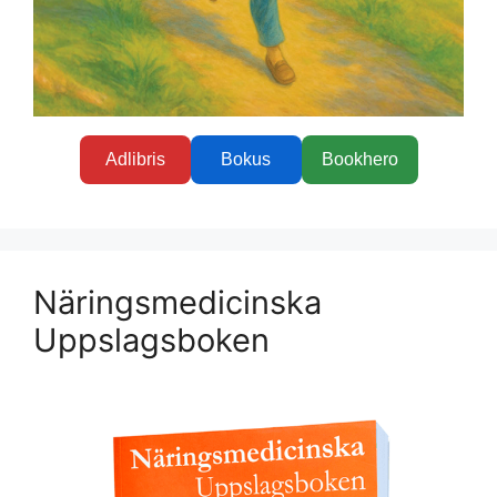
Adlibris
Bokus
Bookhero
Näringsmedicinska
Uppslagsboken