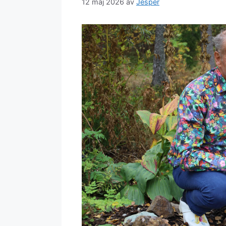
12 maj 2026
av
Jesper