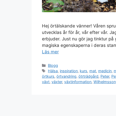
Hej örtälskande vänner! Våren sprud
utvecklas år för år, vår efter vår.
erbjuder. Just nu gör jag tinktur på
magiska egenskaperna i deras stamc
Läs mer
Kategorier
Blogg
Etiketter
Hälsa
,
inspiration
,
kurs
,
mat
,
medicin
,
m
örtkurs
,
örtvandring
,
ötrträdgård
,
Peter
,
Pe
växt
,
växter
,
växtinformation
,
Wilhelmsson