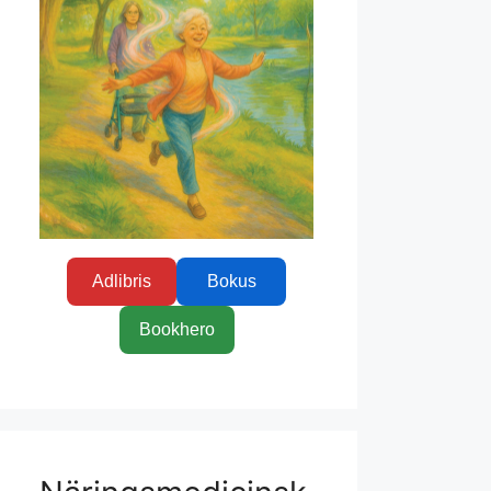
Adlibris
Bokus
Bookhero