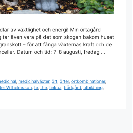
lar av växtlighet och energi! Min örtagård
 Jag tar även vara på det som skogen bakom huset
 granskott – för att fånga växternas kraft och de
eller. Datum och tid: 7-8 augusti, fredag …
edicinal
,
medicinalväxter
,
ört
,
örter
,
örtkombinationer
,
ter Wilhelmsson
,
te
,
the
,
tinktur
,
trådgård
,
utbildning
,