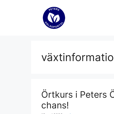
Hoppa
till
innehåll
växtinformati
Örtkurs i Peters 
chans!