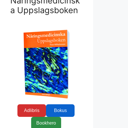
Näringsmedicinsk
a Uppslagsboken
Adlibris
Bokus
Bookhero