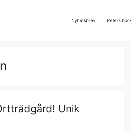
Nyhetsbrev
Peters böc
on
Örtträdgård! Unik