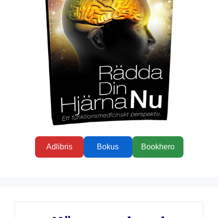
Adlibris
Bokus
Bookhero