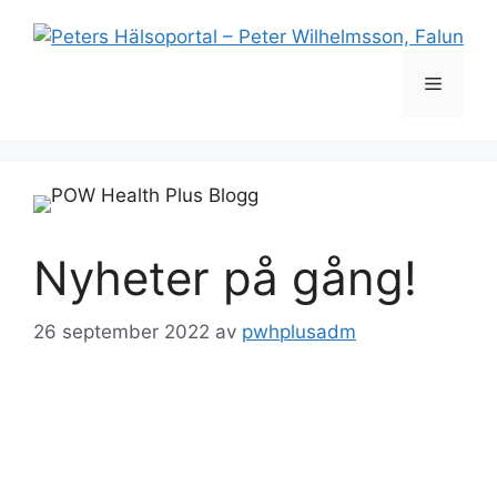
Hoppa
till
innehåll
Meny
Nyheter på gång!
26 september 2022
av
pwhplusadm