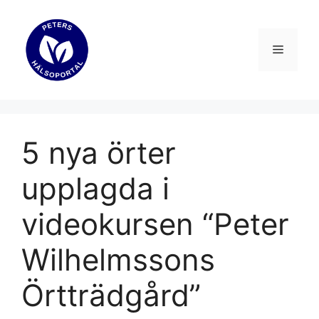
Hoppa
till
innehåll
Meny
5 nya örter
upplagda i
videokursen “Peter
Wilhelmssons
Örtträdgård”