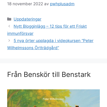
18 november 2022
av
pwhplusadm
Kategorier
Uppdateringar
Nytt Blogginlägg – 12 tips för ett Friskt
immunförsvar
5 nya örter upplagda i videokursen “Peter
Wilhelmssons Örtträdgård”
Från Benskör till Benstark