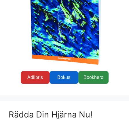
Adlibris
Bokus
Bookhero
Rädda Din Hjärna Nu!