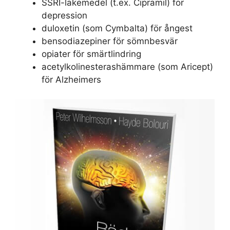
SSRI-läkemedel (t.ex. Cipramil) för
depression
duloxetin (som Cymbalta) för ångest
bensodiazepiner för sömnbesvär
opiater för smärtlindring
acetylkolinesterashämmare (som Aricept)
för Alzheimers