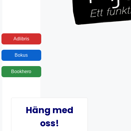
Adlibris
Bokus
Bookhero
Häng med
oss!