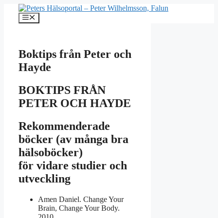
Hoppa
till
Meny
innehåll
Boktips från Peter och
Hayde
BOKTIPS FRÅN
PETER OCH HAYDE
Rekommenderade
böcker (av många bra
hälsoböcker)
för vidare studier och
utveckling
Amen Daniel. Change Your
Brain, Change Your Body.
2010.