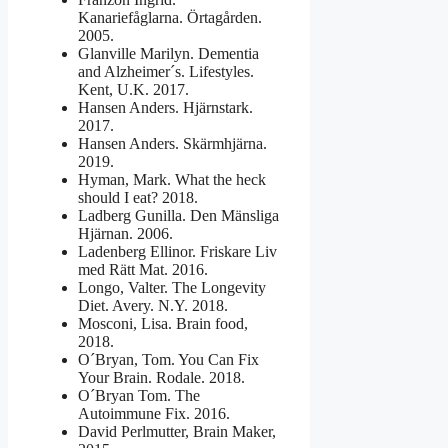
Kanariefåglarna. Örtagården.
2005.
Glanville Marilyn. Dementia
and Alzheimer´s. Lifestyles.
Kent, U.K. 2017.
Hansen Anders. Hjärnstark.
2017.
Hansen Anders. Skärmhjärna.
2019.
Hyman, Mark. What the heck
should I eat? 2018.
Ladberg Gunilla. Den Mänsliga
Hjärnan. 2006.
Ladenberg Ellinor. Friskare Liv
med Rätt Mat. 2016.
Longo, Valter. The Longevity
Diet. Avery. N.Y. 2018.
Mosconi, Lisa. Brain food,
2018.
O´Bryan, Tom. You Can Fix
Your Brain. Rodale. 2018.
O´Bryan Tom. The
Autoimmune Fix. 2016.
David Perlmutter, Brain Maker,