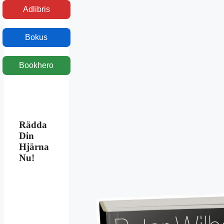
Adlibris
Bokus
Bookhero
Rädda
Din
Hjärna
Nu!