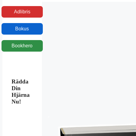
Adlibris
Bokus
Bookhero
Rädda
Din
Hjärna
Nu!