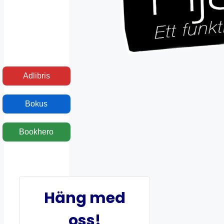
Adlibris
Bokus
Bookhero
Häng med
oss!