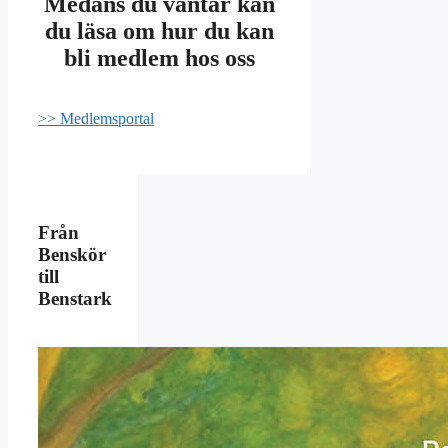
Medans du väntar kan
du läsa om hur du kan
bli medlem hos oss
>> Medlemsportal
Från
Benskör
till
Benstark